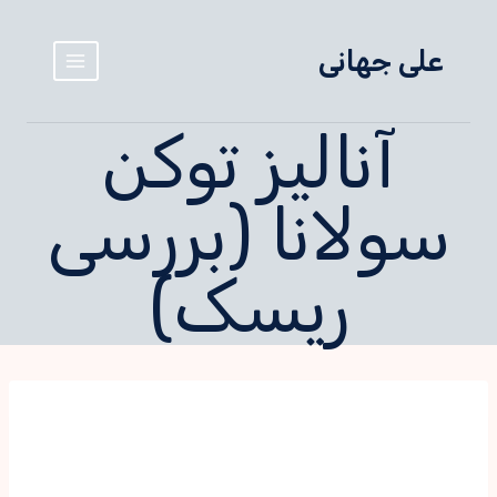
علی جهانی
آنالیز توکن
سولانا (بررسی
ریسک)