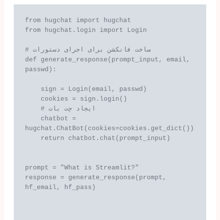
from hugchat import hugchat

from hugchat.login import Login

# ساخت فانکشن برای اجرای دستورات

def generate_response(prompt_input, email, 
passwd):

    sign = Login(email, passwd)

    cookies = sign.login()

    # ایجاد چت بات

    chatbot = 
hugchat.ChatBot(cookies=cookies.get_dict())

    return chatbot.chat(prompt_input)

prompt = "What is Streamlit?"

response = generate_response(prompt, 
hf_email, hf_pass)
