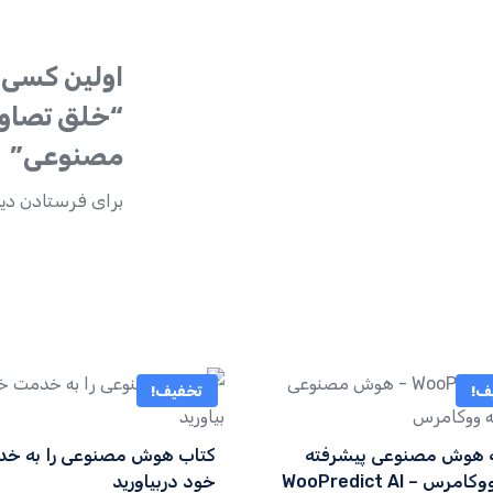
اولین کسی 
“خلق تصاوی
مصنوعی”
برای فرستادن دید
ف!
تخفیف!
ه هوش مصنوعی پیشرفته
کتاب هوش مصنوعی را به خ
مرس – WooPredict AI
خود دربیاورید